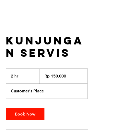
Kunjunga
n Servis
150.000
Rupiah
2 hr
2
Rp 150.000
Indonesia
h
r
Customer's Place
Book Now